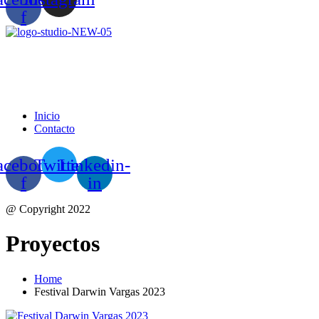
f
Inicio
Contacto
acebook-
Twitter
Linkedin-
f
in
@ Copyright 2022
Proyectos
Home
Festival Darwin Vargas 2023